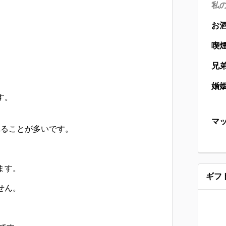
私
お
喫
兄
婚
す。
マ
れることが多いです。
ます。
ギフ
せん。