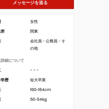
メッセージを送る
別
女性
住所
関東
業
会社員・公務員・そ
の他
に詳細について
収
- - -
終学歴
短大卒業
長
160~164cm
重
50~54kg