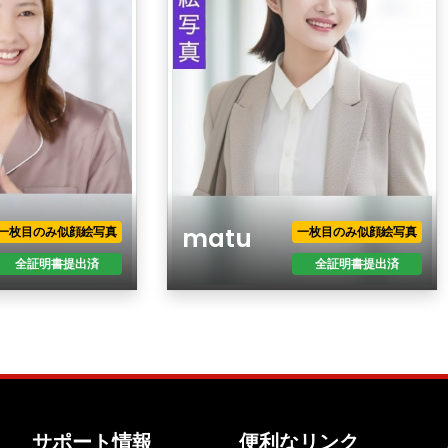
matu
一枚目のみ似顔絵写真
一枚目のみ似顔絵写真
全証明書提出済
全証明書提出済
年齢
性別
現住所
職業
年収
サポート情報
便利なリンク