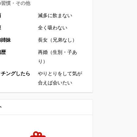
の習慣・その他
酒
滅多に飲まない
煙
全く吸わない
弟姉妹
長女（兄弟なし）
姻歴
再婚（生別・子あ
り）
ッチングしたら
やりとりをして気が
合えば会いたい
ト