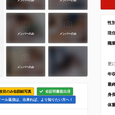
メンバーのみ
メンバーのみ
性
現
メンバーのみ
メンバーのみ
職
更
メンバーのみ
年
最
枚目のみ似顔絵写真
全証明書提出済
身
メール返信は、出来れば、より知りたい方へ！
体