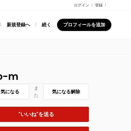
ログイン
登録
新規登録へ
続く
プロフィールを追加
o-m
ま
気になる
気になる解除
た
"いいね"を送る