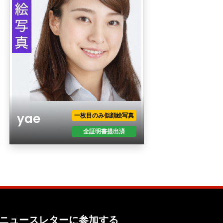
yae
一枚目のみ似顔絵写真
全証明書提出済
年齢
性別
現住所
職業
年収
ニュースレターに参加する