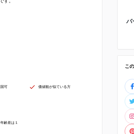
いです。
バ
こ
全国可
価値観が似ている方
、年齢差は１