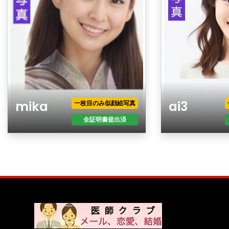
mika
ai3
一枚目のみ似顔絵写真
全証明書提出済
年齢
年齢
性別
性別
現住所
現住所
職業
職業
年収
年収
最終学歴
最終学歴