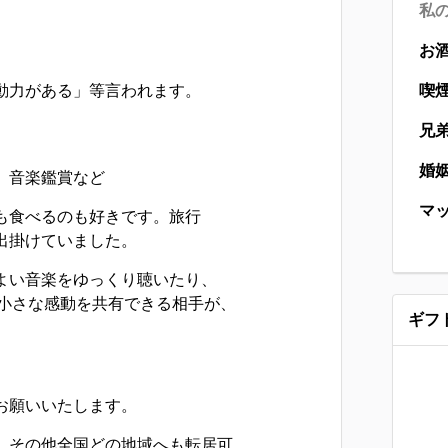
私
お
動力がある」等言われます。
喫
兄
婚
、音楽鑑賞など
マ
も食べるのも好きです。旅行
出掛けていました。
よい音楽をゆっくり聴いたり、
の小さな感動を共有できる相手が、
ギフ
お願いいたします。
、その他全国どの地域へも転居可