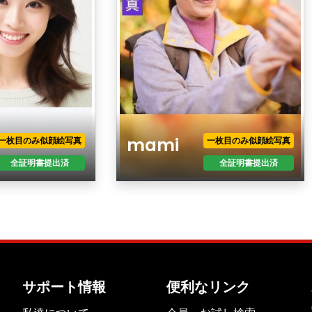
mami
一枚目のみ似顔絵写真
一枚目のみ似顔絵写真
全証明書提出済
全証明書提出済
年齢
性別
現住所
職業
年収
サポート情報
便利なリンク
最終学歴