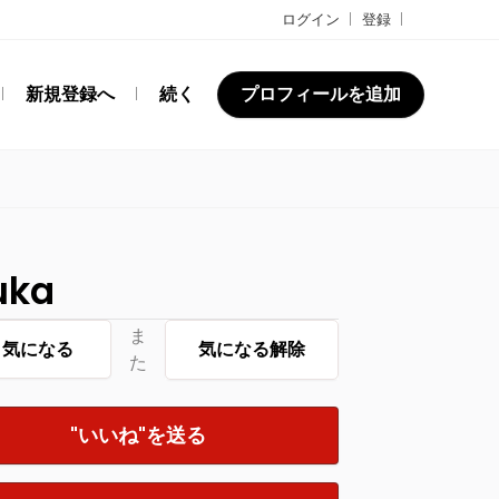
ログイン
登録
新規登録へ
続く
プロフィールを追加
uka
ま
気になる
気になる解除
た
"いいね"を送る