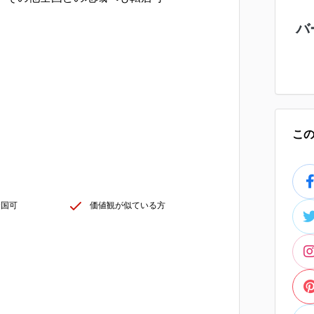
バ
こ
全国可
価値観が似ている方