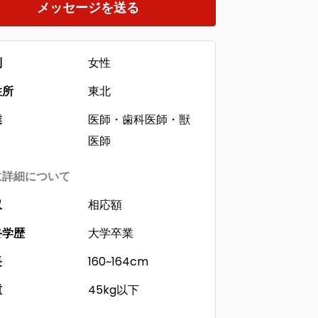
メッセージを送る
別
女性
住所
東北
業
医師・歯科医師・獣
医師
に詳細について
収
相応額
終学歴
大学卒業
長
160~164cm
重
45kg以下