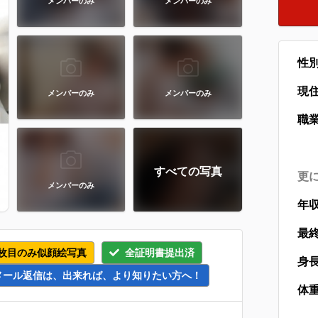
メンバーのみ
メンバーのみ
性
現
メンバーのみ
メンバーのみ
職
すべての写真
更
メンバーのみ
年
最
枚目のみ似顔絵写真
全証明書提出済
身
メール返信は、出来れば、より知りたい方へ！
体