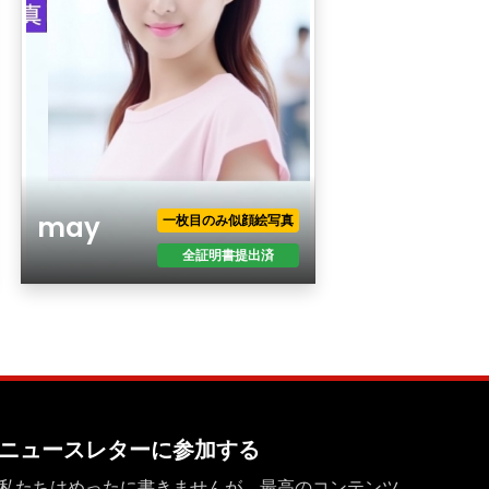
may
一枚目のみ似顔絵写真
全証明書提出済
年齢
性別
現住所
職業
年収
ニュースレターに参加する
最終学歴
私たちはめったに書きませんが、最高のコンテンツ