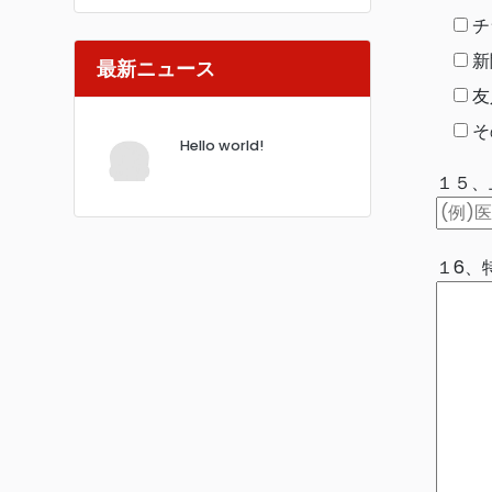
チ
新
最新ニュース
友
そ
Hello world!
１５、
１6、