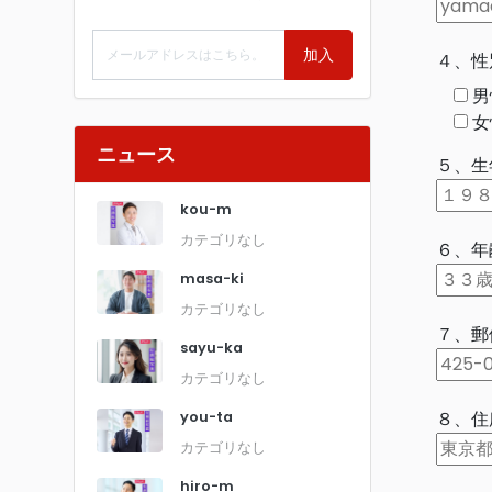
加入
４、性
男
女
ニュース
５、生
kou-m
カテゴリなし
６、年
masa-ki
カテゴリなし
７、郵
sayu-ka
カテゴリなし
８、住
you-ta
カテゴリなし
hiro-m