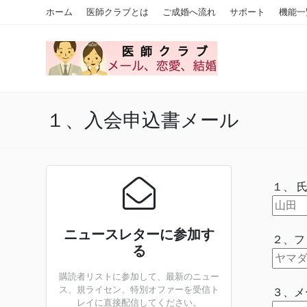
ホーム
医師クラブとは
ご成婚へ流れ
サポート
機能一
１、入会申込書メール
１、 
ニュースレターに参加す
２、フ
る
購読者リストに参加して、最新のニュー
ス、規ライセン、特別オファーを受信ト
３、メ
レイに直接配信してください。