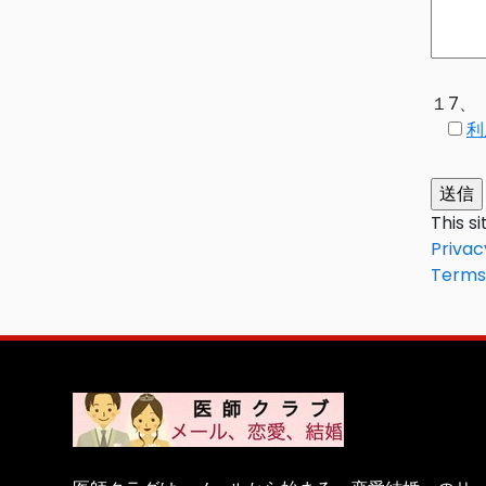
１7、
利
This s
Privac
Terms 