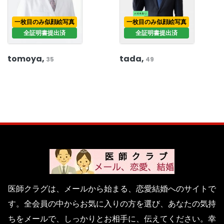
一枚目のみ似顔絵写真
一枚目のみ似顔絵写真
全証明書提出済
全証明書提出済
tomoya,
tada,
35
49
医師クラグは、メールから始まる、恋愛結婚へのサイトで
す。全会員の中からお気に入りの方を選び、あなたの気持
ちをメールで、しっかりとお相手に、伝えてください。幸