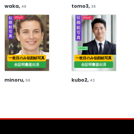
waka,
tomo3,
46
38
一枚目のみ似顔絵写真
一枚目のみ似顔絵写真
全証明書提出済
全証明書提出済
minoru,
kubo2,
58
43