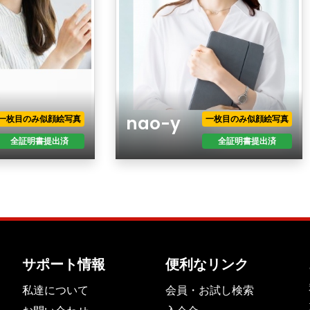
nao-y
一枚目のみ似顔絵写真
一枚目のみ似顔絵写真
全証明書提出済
全証明書提出済
年齢
性別
現住所
職業
年収
サポート情報
便利なリンク
最終学歴
私達について
会員・お試し検索
身長