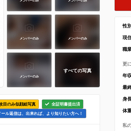
メンバーのみ
メンバーのみ
性
現
メンバーのみ
メンバーのみ
職
更
すべての写真
年
メンバーのみ
最
身
枚目のみ似顔絵写真
全証明書提出済
体
メール返信は、出来れば、より知りたい方へ！
私