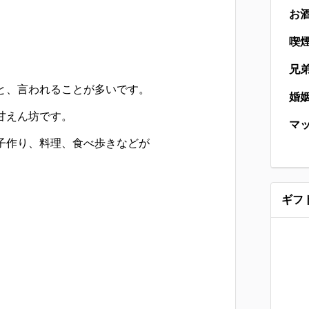
お
喫
兄
と、言われることが多いです。
婚
甘えん坊です。
マ
子作り、料理、食べ歩きなどが
ギフ