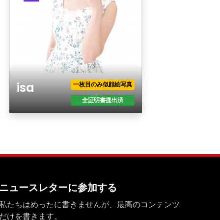
isa
一枚目のみ似顔絵写真
全証明書提出済
年齢
性別
現住所
職業
年収
ニュースレターに参加する
最終学歴
私たちはめったに書きませんが、最高のコンテンツ
身長
だけを書きます。