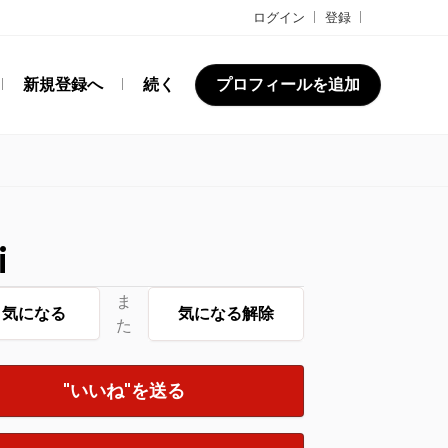
ログイン
登録
新規登録へ
続く
プロフィールを追加
i
ま
気になる
気になる解除
た
"いいね"を送る