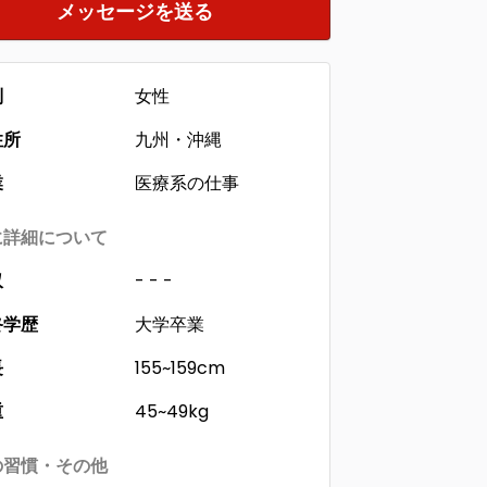
メッセージを送る
別
女性
住所
九州・沖縄
業
医療系の仕事
に詳細について
収
- - -
終学歴
大学卒業
長
155~159cm
重
45~49kg
の習慣・その他