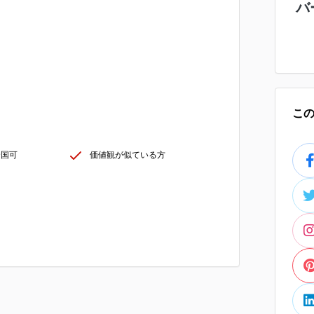
バ
こ
全国可
価値観が似ている方