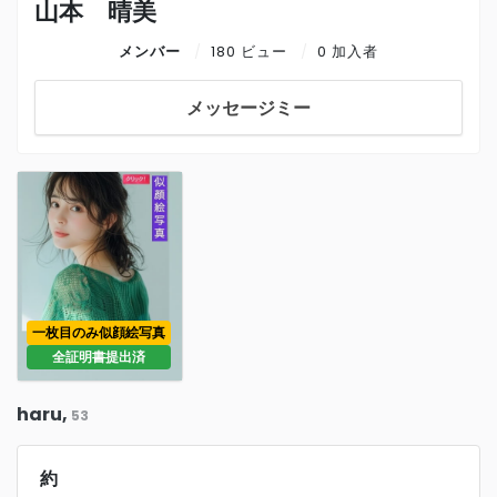
山本 晴美
メンバー
180 ビュー
0 加入者
メッセージミー
一枚目のみ似顔絵写真
全証明書提出済
haru,
53
約