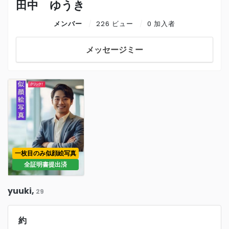
田中 ゆうき
メンバー
226 ビュー
0 加入者
メッセージミー
一枚目のみ似顔絵写真
全証明書提出済
yuuki,
29
約