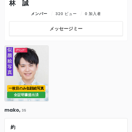
林 誠
メンバー
320 ビュー
0 加入者
メッセージミー
一枚目のみ似顔絵写真
全証明書提出済
mako,
35
約