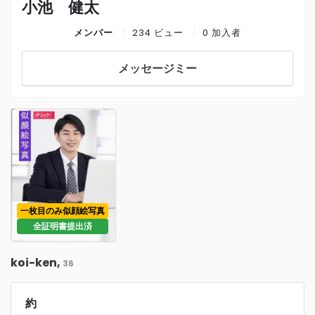
小池 健太
メンバー
234 ビュー
0 加入者
メッセージミー
一枚目のみ似顔絵写真
全証明書提出済
koi-ken,
36
約